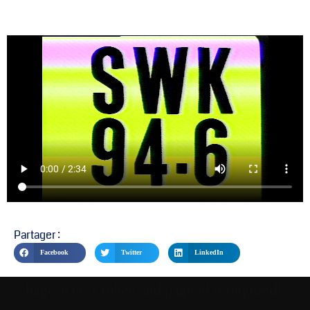
Partager :
Facebook
Twitter
LinkedIn
Page access token and page id is required!