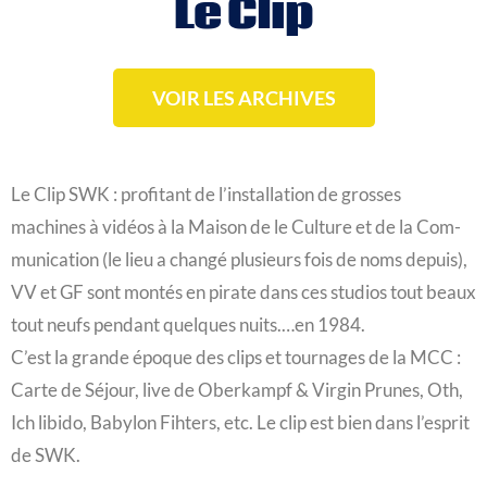
Le Clip
VOIR LES ARCHIVES
Le Clip SWK : pro­fi­tant de l’ins­tal­la­tion de grosses
machines à vidéos à la Mai­son de le Culture et de la Com­
mu­ni­ca­tion (le lieu a chan­gé plu­sieurs fois de noms depuis),
VV et GF sont mon­tés en pirate dans ces stu­dios tout beaux
tout neufs pen­dant quelques nuits.…en 1984.
C’est la grande époque des clips et tour­nages de la MCC :
Carte de Séjour, live de Ober­kampf & Vir­gin Prunes, Oth,
Ich libi­do, Baby­lon Fih­ters, etc. Le clip est bien dans l’es­prit
de SWK.