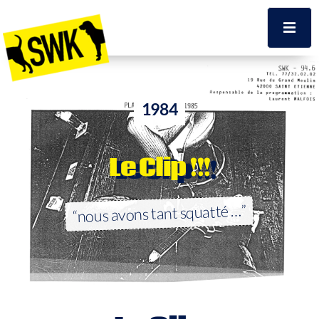
1984
Le Clip !!!
“nous avons tant squatté …”