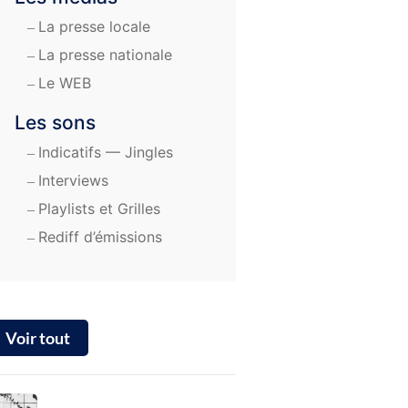
La presse locale
La presse nationale
Le WEB
Les sons
Indi­ca­tifs — Jingles
Inter­views
Play­lists et Grilles
Rediff d’é­mis­sions
Voir tout