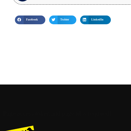
audio
Facebook
Twitter
LinkedIn
Page access token and page id is required!