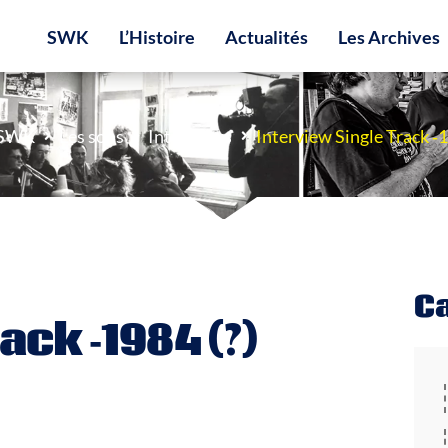
SWK
L’Histoire
Actualités
Les Archives
 SWK
Les sons
Inter­views
Inter­view Single Track ‑1
C
ack ‑1984 (?)