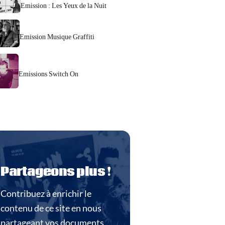
Emis­sion : Les Yeux de la Nuit
Emis­sion Musique Graffiti
Emis­sions Switch On
Partageons plus !
Contri­buez à enri­chir le
conte­nu de ce site en nous
par­ta­geant vos docu­ments