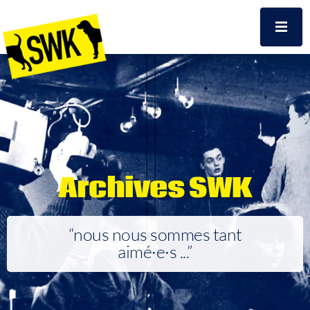
Archives SWK
“nous nous sommes tant
aimé·e·s ...”